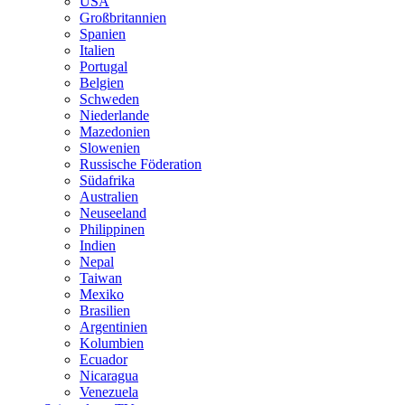
USA
Großbritannien
Spanien
Italien
Portugal
Belgien
Schweden
Niederlande
Mazedonien
Slowenien
Russische Föderation
Südafrika
Australien
Neuseeland
Philippinen
Indien
Nepal
Taiwan
Mexiko
Brasilien
Argentinien
Kolumbien
Ecuador
Nicaragua
Venezuela