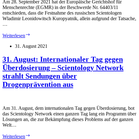
Am 28. September 2021 hat der Europäische Gerichtshof für
Menschenrechte (EGMR) in der Beschwerde Nr. 64403/11
entschieden, dass die Festnahme des russischen Scientologen
Wladimir Leonidowitsch Kuropyatnik, allein aufgrund der Tatsache,
…
EGMR:
Weiterlesen
Festnahme
eines
31. August 2021
Scientologen
war
31. August: Internationaler Tag gegen
rechtswidrig
Überdosierung – Scientology Network
–
Kuropyatnik
strahlt Sendungen über
v.
Drogenprävention aus
Russia,
(Beschwerde
Nr.
64403/11)
Am 31. August, dem internationalen Tag gegen Überdosierung, bot
das Scientology Network einen ganzen Tag lang ein Programm über
Lösungen an, die zur Bekämpfung dieses Problems auf der ganzen
Welt…
31.
Weiterlesen