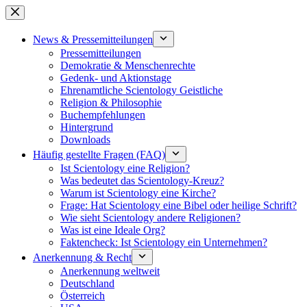
Zum
Inhalt
springen
News & Pressemitteilungen
Pressemitteilungen
Demokratie & Menschenrechte
Gedenk- und Aktionstage
Ehrenamtliche Scientology Geistliche
Religion & Philosophie
Buchempfehlungen
Hintergrund
Downloads
Häufig gestellte Fragen (FAQ)
Ist Scientology eine Religion?
Was bedeutet das Scientology-Kreuz?
Warum ist Scientology eine Kirche?
Frage: Hat Scientology eine Bibel oder heilige Schrift?
Wie sieht Scientology andere Religionen?
Was ist eine Ideale Org?
Faktencheck: Ist Scientology ein Unternehmen?
Anerkennung & Recht
Anerkennung weltweit
Deutschland
Österreich