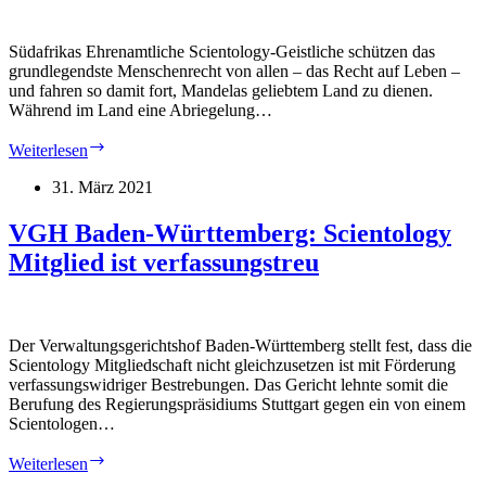
werden
–
Südafrikas Ehrenamtliche Scientology-Geistliche schützen das
Verfassung
grundlegendste Menschenrecht von allen – das Recht auf Leben –
schützt
und fahren so damit fort, Mandelas geliebtem Land zu dienen.
Scientology
Während im Land eine Abriegelung…
Mitglied
18.
Weiterlesen
Juli:
Nelson
31. März 2021
Mandela
Tag:
VGH Baden-Württemberg: Scientology
Scientology-
Mitglied ist verfassungstreu
Kirchen
ehren
sein
Vermächtnis
Der Verwaltungsgerichtshof Baden-Württemberg stellt fest, dass die
Scientology Mitgliedschaft nicht gleichzusetzen ist mit Förderung
verfassungswidriger Bestrebungen. Das Gericht lehnte somit die
Berufung des Regierungspräsidiums Stuttgart gegen ein von einem
Scientologen…
VGH
Weiterlesen
Baden-