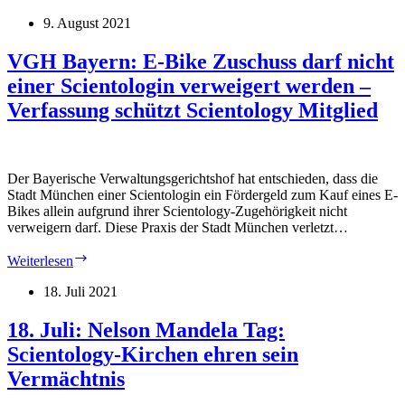
August:
Internationaler
9. August 2021
Tag
gegen
VGH Bayern: E-Bike Zuschuss darf nicht
Überdosierung
einer Scientologin verweigert werden –
–
Scientology
Verfassung schützt Scientology Mitglied
Network
strahlt
Sendungen
über
Der Bayerische Verwaltungsgerichtshof hat entschieden, dass die
Drogenprävention
Stadt München einer Scientologin ein Fördergeld zum Kauf eines E-
aus
Bikes allein aufgrund ihrer Scientology-Zugehörigkeit nicht
verweigern darf. Diese Praxis der Stadt München verletzt…
VGH
Weiterlesen
Bayern:
E-
18. Juli 2021
Bike
Zuschuss
18. Juli: Nelson Mandela Tag:
darf
Scientology-Kirchen ehren sein
nicht
einer
Vermächtnis
Scientologin
verweigert