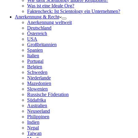
Wie sieht Scientology andere Religionen?
Was ist eine Ideale Org?
Faktencheck: Ist Scientology ein Unternehmen?
Anerkennung & Recht
Anerkennung weltweit
Deutschland
Österreich
USA
Großbritannien
Spanien
Italien
Portugal
Belgien
Schweden
Niederlande
Mazedonien
Slowenien
Russische Föderation
Südafrika
Australien
Neuseeland
Philippinen
Indien
Nepal
Taiwan