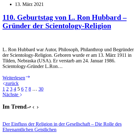
Württemberg:
13. März 2021
Scientology
Mitglied
110. Geburtstag von L. Ron Hubbard –
ist
Gründer der Scientology-Religion
verfassungstreu
L. Ron Hubbard war Autor, Philosoph, Philanthrop und Begründer
der Scientology-Religion. Geboren wurde er am 13. März 1911 in
Tilden, Nebraska (USA). Er verstarb am 24. Januar 1986.
Scientology-Gründer L.Ron…
110.
Weiterlesen
Geburtstag
zurück
von
1
2
3
4
5
6
7
8
…
30
L.
Nächste
Ron
Hubbard
Im Trend
–
Gründer
der
Der Einfluss der Religion in der Gesellschaft – Die Rolle des
Scientology-
Ehrenamtlichen Geistlichen
Religion