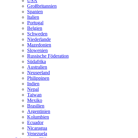
USA
Großbritannien
Spanien
Italien
Portugal
Belgien
Schweden
Niederlande
Mazedonien
Slowenien
Russische Föderation
Südafrika
Australien
Neuseeland
Philippinen
Indien
Nepal
Taiwan
Mexiko
Brasilien
Argentinien
Kolumbien
Ecuador
Nicaragua
Venezuela