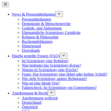
Zum
Inhalt
springen
News & Pressemitteilungen
Pressemitteilungen
Demokratie & Menschenrechte
Gedenk- und Aktionstage
Ehrenamtliche Scientology Geistliche
Religion & Philosophie
Buchempfehlungen
Hintergrund
Downloads
Häufig gestellte Fragen (FAQ)
Ist Scientology eine Religion?
Was bedeutet das Scientology-Kreuz?
Warum ist Scientology eine Kirche?
Frage: Hat Scientology eine Bibel oder heilige Schrift?
Wie sieht Scientology andere Religionen?
Was ist eine Ideale Org?
Faktencheck: Ist Scientology ein Unternehmen?
Anerkennung & Recht
Anerkennung weltweit
Deutschland
Österreich