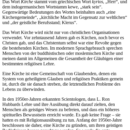
Das Wort
Kirche
stammt vom griechischen Wort
kyrios
, „Herr“, und
dem indogermanischen Wortstamm kewe, „stark sein“.
Gegenwärtige Bedeutungen des Wortes beinhalten auch „eine
Kirchengemeinde“, „kirchliche Macht im Gegensatz zur weltlichen“
und „der geistliche Berufsstand; Klerus“.
Das Wort Kirche wird nicht nur von christlichen Organisationen
verwendet. Vor zehntausend Jahren gab es Kirchen, noch bevor es
Christen gab, und das Christentum selbst war eine Revolte gegen
die bestehenden Kirchen. Im modernen Sprachgebrauch sprechen
Menschen von der buddhistischen oder moslemischen Kirche und
meinen damit im Allgemeinen die Gesamtheit der Gläubigen einer
bestimmten religiösen Lehre.
Eine Kirche ist eine Gemeinschaft von Glaubenden, denen ein
System von geheiligtem Glauben und religiösen Praktiken gemein
ist, durch die sie danach streben, die letztendlichen Probleme des
Lebens zu überwinden.
In den 1950er-Jahren erkannten Scientologen, dass L. Ron
Hubbards Lehre und ihre Ausübung direkt darauf zielten, den
Menschen als geistiges Wesen zu befreien, und dass ein höheres
spirituelles Bewusstsein erreicht wurde. Es gab keine Frage – sie
hatten es mit Religionsausübung zu tun. Anfang der 1950er-Jahre
beschlossen sie daher, eine Kirche zu gründen, um ihren geistigen