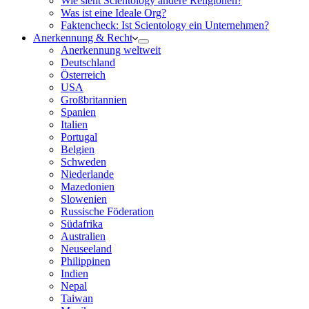
Wie sieht Scientology andere Religionen?
Was ist eine Ideale Org?
Faktencheck: Ist Scientology ein Unternehmen?
Anerkennung & Recht
Anerkennung weltweit
Deutschland
Österreich
USA
Großbritannien
Spanien
Italien
Portugal
Belgien
Schweden
Niederlande
Mazedonien
Slowenien
Russische Föderation
Südafrika
Australien
Neuseeland
Philippinen
Indien
Nepal
Taiwan