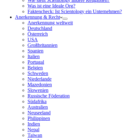
Wie sieht Scientology andere Religionen?
Was ist eine Ideale Org?
Faktencheck: Ist Scientology ein Unternehmen?
Anerkennung & Recht
Anerkennung weltweit
Deutschland
Österreich
USA
Großbritannien
Spanien
Italien
Portugal
Belgien
Schweden
Niederlande
Mazedonien
Slowenien
Russische Föderation
Südafrika
Australien
Neuseeland
Philippinen
Indien
Nepal
Taiwan