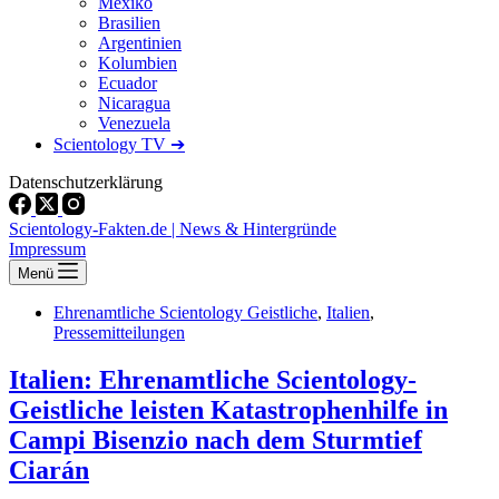
Mexiko
Brasilien
Argentinien
Kolumbien
Ecuador
Nicaragua
Venezuela
Scientology TV ➔
Datenschutzerklärung
Scientology-Fakten.de | News & Hintergründe
Impressum
Menü
Ehrenamtliche Scientology Geistliche
,
Italien
,
Pressemitteilungen
Italien: Ehrenamtliche Scientology-
Geistliche leisten Katastrophenhilfe in
Campi Bisenzio nach dem Sturmtief
Ciarán