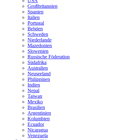
USA
Großbritannien
Spanien
Italien
Portugal
Belgien
Schweden
Niederlande
Mazedonien
Slowenien
Russische Föderation
Südafrika
Australien
Neuseeland
Philippinen
Indien
Nepal
Taiwan
Mexiko
Brasilien
Argentinien
Kolumbien
Ecuador
Nicaragua
Venezuela