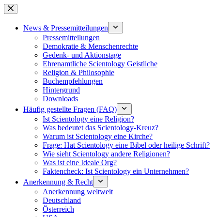
Zum
Inhalt
springen
News & Pressemitteilungen
Pressemitteilungen
Demokratie & Menschenrechte
Gedenk- und Aktionstage
Ehrenamtliche Scientology Geistliche
Religion & Philosophie
Buchempfehlungen
Hintergrund
Downloads
Häufig gestellte Fragen (FAQ)
Ist Scientology eine Religion?
Was bedeutet das Scientology-Kreuz?
Warum ist Scientology eine Kirche?
Frage: Hat Scientology eine Bibel oder heilige Schrift?
Wie sieht Scientology andere Religionen?
Was ist eine Ideale Org?
Faktencheck: Ist Scientology ein Unternehmen?
Anerkennung & Recht
Anerkennung weltweit
Deutschland
Österreich