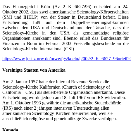
Das Finanzgericht Köln (Az 2 K 6627/96) entschied am 24.
Oktober 2002, dass zwei amerikanische Scientology-Körperschaften
(SMI und IHELP) von der Steuer in Deutschland befreit. Diese
Entscheidung fußt auf dem Doppelbesteuerungsabkommen
zwischen den USA und Deutschland und der Tatsache, dass die
Scientology-Kirche in den USA als gemeinnützige religiöse
Organisationen anerkannt sind. Ebenso erließ das Bundesamt für
Finanzen in Bonn im Februar 2003 Freistellungsbescheide an die
Scientology-Kirche International (CSI).
https://www.justiz.nrw.de/nrwe/fgs/koeln/j2002/2_K_6627_96urteil
Vereinigte Staaten von Amerika
Am 2. Januar 1957 hatte der Internal Revenue Service die
Scientology-Kirche Kalifornien (Church of Scientology of
California – CSC) als steuerbefreite Organisation anerkannt. Diese
Entscheidung wurde jedoch am 18. Juli 1967 vom IRS widerrufen.
Am 1. Oktober 1993 gewährte die amerikanische Steuerbehörde
(IRS) nach einer 2 jährigen intensiven Untersuchung allen
amerikanischen Scientology-Kirchen Steuerfreiheit, weil sie
ausschließlich religiöse und gemeinnützige Zwecke verfolgen.
Kanada