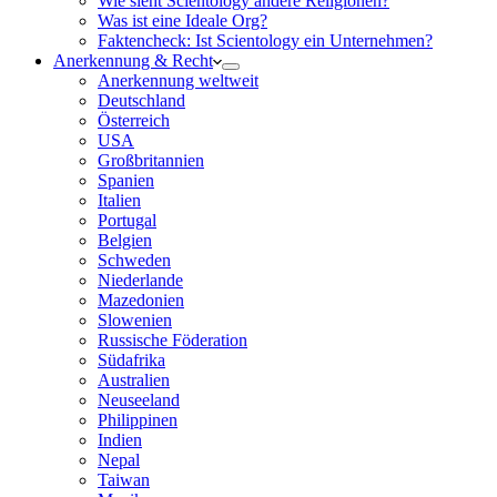
Wie sieht Scientology andere Religionen?
Was ist eine Ideale Org?
Faktencheck: Ist Scientology ein Unternehmen?
Anerkennung & Recht
Anerkennung weltweit
Deutschland
Österreich
USA
Großbritannien
Spanien
Italien
Portugal
Belgien
Schweden
Niederlande
Mazedonien
Slowenien
Russische Föderation
Südafrika
Australien
Neuseeland
Philippinen
Indien
Nepal
Taiwan