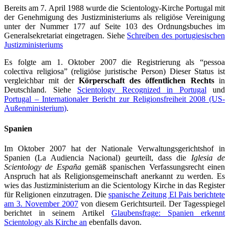
Bereits am 7. April 1988 wurde die Scientology-Kirche Portugal mit
der Genehmigung des Justizministeriums als religiöse Vereinigung
unter der Nummer 177 auf Seite 103 des Ordnungsbuches im
Generalsekretariat eingetragen. Siehe
Schreiben des portugiesischen
Justizministeriums
Es folgte am 1. Oktober 2007 die Registrierung als “pessoa
colectiva religiosa” (religiöse juristische Person) Dieser Status ist
vergleichbar mit der
Körperschaft des öffentlichen Rechts
in
Deutschland. Siehe
Scientology Recognized in Portugal
und
Portugal – Internationaler Bericht zur Religionsfreiheit 2008 (US-
Außenministerium)
.
Spanien
Im Oktober 2007 hat der Nationale Verwaltungsgerichtshof in
Spanien (La Audiencia Nacional) geurteilt, dass die
Iglesia de
Scientology de España
gemäß spanischen Verfassungsrecht einen
Anspruch hat als Religionsgemeinschaft anerkannt zu werden. Es
wies das Justizministerium an die Scientology Kirche in das Register
für Religionen einzutragen. Die
spanische Zeitung El Pais berichtete
am 3. November 2007
von diesem Gerichtsurteil. Der Tagesspiegel
berichtet in seinem Artikel
Glaubensfrage: Spanien erkennt
Scientology als Kirche an
ebenfalls davon.