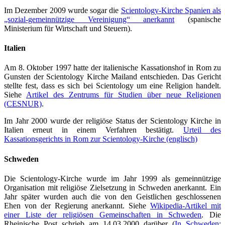
Im Dezember 2009 wurde sogar die
Scientology-Kirche Spanien als
„sozial-gemeinnützige Vereinigung“ anerkannt
(spanische
Ministerium für Wirtschaft und Steuern).
Italien
Am 8. Oktober 1997 hatte der italienische Kassationshof in Rom zu
Gunsten der Scientology Kirche Mailand entschieden. Das Gericht
stellte fest, dass es sich bei Scientology um eine Religion handelt.
Siehe
Artikel des Zentrums für Studien über neue Religionen
(CESNUR)
.
Im Jahr 2000 wurde der religiöse Status der Scientology Kirche in
Italien erneut in einem Verfahren bestätigt.
Urteil des
Kassationsgerichts in Rom zur Scientology-Kirche (englisch)
Schweden
Die Scientology-Kirche wurde im Jahr 1999 als gemeinnützige
Organisation mit religiöse Zielsetzung in Schweden anerkannt. Ein
Jahr später wurden auch die von den Geistlichen geschlossenen
Ehen von der Regierung anerkannt. Siehe
Wikipedia-Artikel mit
einer Liste der religiösen Gemeinschaften in Schweden
. Die
Rheinische Post schrieb am 14.03.2000 darüber (
In Schweden: