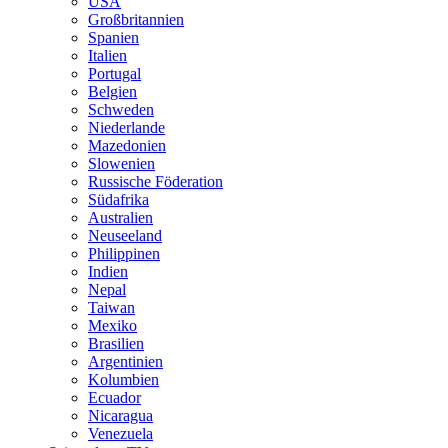
USA
Großbritannien
Spanien
Italien
Portugal
Belgien
Schweden
Niederlande
Mazedonien
Slowenien
Russische Föderation
Südafrika
Australien
Neuseeland
Philippinen
Indien
Nepal
Taiwan
Mexiko
Brasilien
Argentinien
Kolumbien
Ecuador
Nicaragua
Venezuela