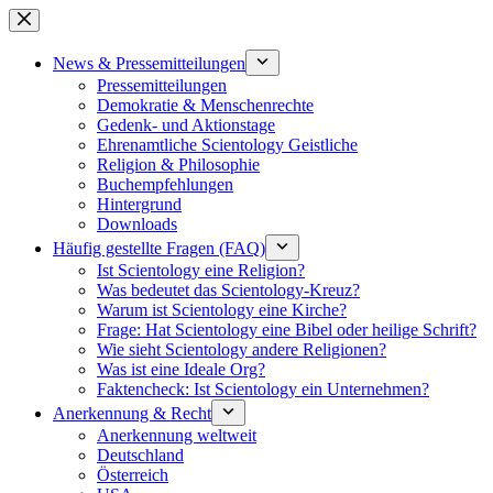
Zum
Inhalt
springen
News & Pressemitteilungen
Pressemitteilungen
Demokratie & Menschenrechte
Gedenk- und Aktionstage
Ehrenamtliche Scientology Geistliche
Religion & Philosophie
Buchempfehlungen
Hintergrund
Downloads
Häufig gestellte Fragen (FAQ)
Ist Scientology eine Religion?
Was bedeutet das Scientology-Kreuz?
Warum ist Scientology eine Kirche?
Frage: Hat Scientology eine Bibel oder heilige Schrift?
Wie sieht Scientology andere Religionen?
Was ist eine Ideale Org?
Faktencheck: Ist Scientology ein Unternehmen?
Anerkennung & Recht
Anerkennung weltweit
Deutschland
Österreich