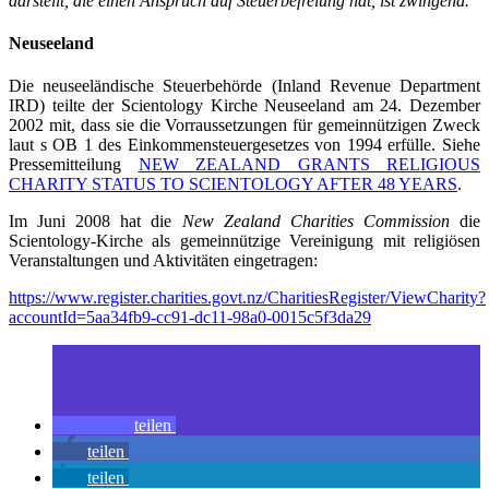
darstellt, die einen Anspruch auf Steuerbefreiung hat, ist zwingend.“
Neuseeland
Die neuseeländische Steuerbehörde (Inland Revenue Department
IRD) teilte der Scientology Kirche Neuseeland am 24. Dezember
2002 mit, dass sie die Vorraussetzungen für gemeinnützigen Zweck
laut s OB 1 des Einkommensteuergesetzes von 1994 erfülle. Siehe
Pressemitteilung
NEW ZEALAND GRANTS RELIGIOUS
CHARITY STATUS TO SCIENTOLOGY AFTER 48 YEARS
.
Im Juni 2008 hat die
New Zealand Charities Commission
die
Scientology-Kirche als gemeinnützige Vereinigung mit religiösen
Veranstaltungen und Aktivitäten eingetragen:
https://www.register.charities.govt.nz/CharitiesRegister/ViewCharity?
accountId=5aa34fb9-cc91-dc11-98a0-0015c5f3da29
teilen
teilen
teilen