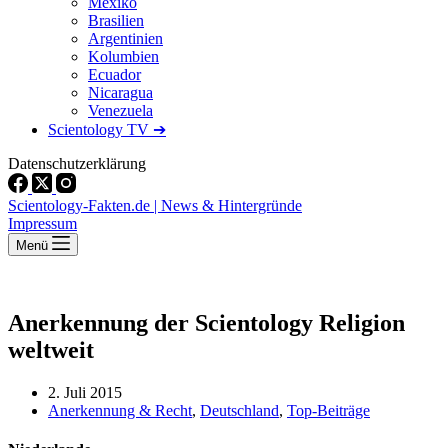
Mexiko
Brasilien
Argentinien
Kolumbien
Ecuador
Nicaragua
Venezuela
Scientology TV ➔
Datenschutzerklärung
Scientology-Fakten.de | News & Hintergründe
Impressum
Menü
Anerkennung der Scientology Religion
weltweit
2. Juli 2015
Anerkennung & Recht
,
Deutschland
,
Top-Beiträge