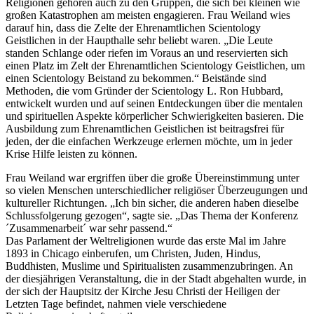
Religionen gehören auch zu den Gruppen, die sich bei kleinen wie
großen Katastrophen am meisten engagieren. Frau Weiland wies
darauf hin, dass die Zelte der Ehrenamtlichen Scientology
Geistlichen in der Haupthalle sehr beliebt waren. „Die Leute
standen Schlange oder riefen im Voraus an und reservierten sich
einen Platz im Zelt der Ehrenamtlichen Scientology Geistlichen, um
einen Scientology Beistand zu bekommen.“ Beistände sind
Methoden, die vom Gründer der Scientology L. Ron Hubbard,
entwickelt wurden und auf seinen Entdeckungen über die mentalen
und spirituellen Aspekte körperlicher Schwierigkeiten basieren. Die
Ausbildung zum Ehrenamtlichen Geistlichen ist beitragsfrei für
jeden, der die einfachen Werkzeuge erlernen möchte, um in jeder
Krise Hilfe leisten zu können.
Frau Weiland war ergriffen über die große Übereinstimmung unter
so vielen Menschen unterschiedlicher religiöser Überzeugungen und
kultureller Richtungen. „Ich bin sicher, die anderen haben dieselbe
Schlussfolgerung gezogen“, sagte sie. „Das Thema der Konferenz
´Zusammenarbeit´ war sehr passend.“
Das Parlament der Weltreligionen wurde das erste Mal im Jahre
1893 in Chicago einberufen, um Christen, Juden, Hindus,
Buddhisten, Muslime und Spiritualisten zusammenzubringen. An
der diesjährigen Veranstaltung, die in der Stadt abgehalten wurde, in
der sich der Hauptsitz der Kirche Jesu Christi der Heiligen der
Letzten Tage befindet, nahmen viele verschiedene