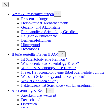
Zum
Inhalt
springen
News & Pressemitteilungen
Pressemitteilungen
Demokratie & Menschenrechte
Gedenk- und Aktionstage
Ehrenamtliche Scientology Geistliche
Religion & Philosophie
Buchempfehlungen
Hintergrund
Downloads
Häufig gestellte Fragen (FAQ)
Ist Scientology eine Religion?
Was bedeutet das Scientology-Kreuz?
Warum ist Scientology eine Kirche?
Frage: Hat Scientology eine Bibel oder heilige Schrift?
Wie sieht Scientology andere Religionen?
Was ist eine Ideale Org?
Faktencheck: Ist Scientology ein Unternehmen?
Anerkennung & Recht
Anerkennung weltweit
Deutschland
Österreich