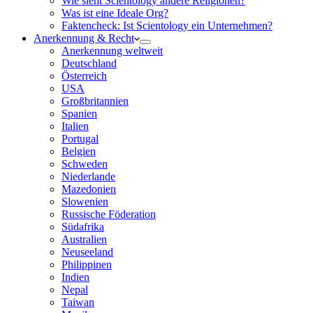
Wie sieht Scientology andere Religionen?
Was ist eine Ideale Org?
Faktencheck: Ist Scientology ein Unternehmen?
Anerkennung & Recht
Anerkennung weltweit
Deutschland
Österreich
USA
Großbritannien
Spanien
Italien
Portugal
Belgien
Schweden
Niederlande
Mazedonien
Slowenien
Russische Föderation
Südafrika
Australien
Neuseeland
Philippinen
Indien
Nepal
Taiwan