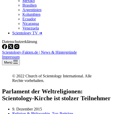
Mexiko
Brasilien
Argentinien
Kolumbien
Ecuador
Nicaragua
Venezuela
Scientology TV ➔
Datenschutzerklärung
Scientology-Fakten.de | News & Hintergründe
Impressum
Menü
© 2022 Church of Scientology International. Alle
Rechte vorbehalten.
Parlament der Weltreligionen:
Scientology-Kirche ist stolzer Teilnehmer
9. Dezember 2015
Religion & Philosophie
,
Top-Beiträge