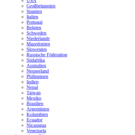
USA
Großbritannien
Spanien
Italien
Portugal
Belgien
Schweden
Niederlande
Mazedonien
Slowenien
Russische Föderation
Südafrika
Australien
Neuseeland
Philippinen
Indien
Nepal
Taiwan
Mexiko
Brasilien
Argentinien
Kolumbien
Ecuador
Nicaragua
Venezuela