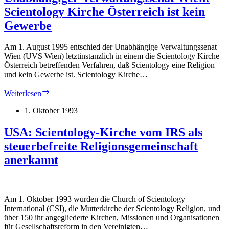
Religionsgemeinschaft
Scientology Kirche Österreich ist kein
eingetragen
Gewerbe
Am 1. August 1995 entschied der Unabhängige Verwaltungssenat
Wien (UVS Wien) letztinstanzlich in einem die Scientology Kirche
Österreich betreffenden Verfahren, daß Scientology eine Religion
und kein Gewerbe ist. Scientology Kirche…
Unabhängiger
Weiterlesen
Verwaltungssenat
Wien:
1. Oktober 1993
Scientology
Kirche
USA: Scientology-Kirche vom IRS als
Österreich
steuerbefreite Religionsgemeinschaft
ist
kein
anerkannt
Gewerbe
Am 1. Oktober 1993 wurden die Church of Scientology
International (CSI), die Mutterkirche der Scientology Religion, und
über 150 ihr angegliederte Kirchen, Missionen und Organisationen
für Gesellschaftsreform in den Vereinigten…