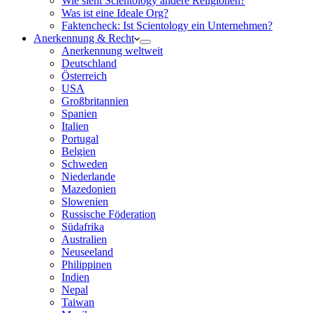
Wie sieht Scientology andere Religionen?
Was ist eine Ideale Org?
Faktencheck: Ist Scientology ein Unternehmen?
Anerkennung & Recht
Anerkennung weltweit
Deutschland
Österreich
USA
Großbritannien
Spanien
Italien
Portugal
Belgien
Schweden
Niederlande
Mazedonien
Slowenien
Russische Föderation
Südafrika
Australien
Neuseeland
Philippinen
Indien
Nepal
Taiwan