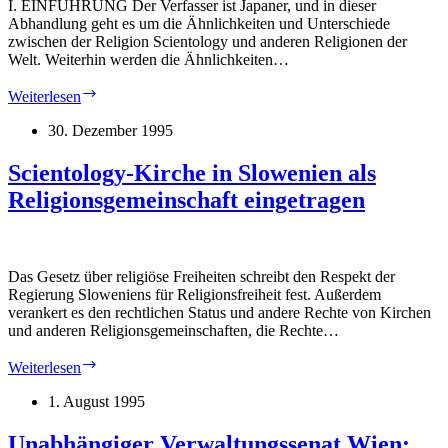
I. EINFÜHRUNG Der Verfasser ist Japaner, und in dieser
Abhandlung geht es um die Ähnlichkeiten und Unterschiede
zwischen der Religion Scientology und anderen Religionen der
Welt. Weiterhin werden die Ähnlichkeiten…
„Die
Weiterlesen
Beziehung
zwischen
30. Dezember 1995
Scientology
und
Scientology-Kirche in Slowenien als
anderen
Religionsgemeinschaft eingetragen
Religionen“
von
Hadschi
Muhammad
al-
Das Gesetz über religiöse Freiheiten schreibt den Respekt der
Qaaim
Regierung Sloweniens für Religionsfreiheit fest. Außerdem
Safa
verankert es den rechtlichen Status und andere Rechte von Kirchen
Sawada
und anderen Religionsgemeinschaften, die Rechte…
Scientology-
Weiterlesen
Kirche
in
1. August 1995
Slowenien
als
Unabhängiger Verwaltungssenat Wien: