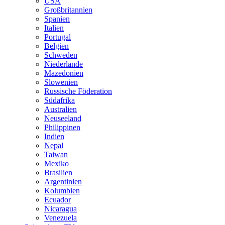
USA
Großbritannien
Spanien
Italien
Portugal
Belgien
Schweden
Niederlande
Mazedonien
Slowenien
Russische Föderation
Südafrika
Australien
Neuseeland
Philippinen
Indien
Nepal
Taiwan
Mexiko
Brasilien
Argentinien
Kolumbien
Ecuador
Nicaragua
Venezuela