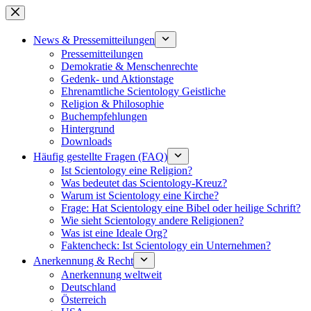
Zum
Inhalt
springen
News & Pressemitteilungen
Pressemitteilungen
Demokratie & Menschenrechte
Gedenk- und Aktionstage
Ehrenamtliche Scientology Geistliche
Religion & Philosophie
Buchempfehlungen
Hintergrund
Downloads
Häufig gestellte Fragen (FAQ)
Ist Scientology eine Religion?
Was bedeutet das Scientology-Kreuz?
Warum ist Scientology eine Kirche?
Frage: Hat Scientology eine Bibel oder heilige Schrift?
Wie sieht Scientology andere Religionen?
Was ist eine Ideale Org?
Faktencheck: Ist Scientology ein Unternehmen?
Anerkennung & Recht
Anerkennung weltweit
Deutschland
Österreich