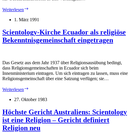
USA:
Weiterlesen
Scientology-
Kirche
1. März 1991
vom
IRS
Scientology-Kirche Ecuador als religiöse
als
Bekenntnisgemeinschaft eingetragen
steuerbefreite
Religionsgemeinschaft
anerkannt
Das Gesetz aus dem Jahr 1937 über Religionsausübung bedingt,
dass Religionsgemeinschaften in Ecuador sich beim
Innenministerium eintragen. Um sich eintragen zu lassen, muss eine
Religionsgemeinschaft über eine Satzung verfügen; sie…
Scientology-
Weiterlesen
Kirche
Ecuador
27. Oktober 1983
als
religiöse
Höchste Gericht Australiens: Scientology
Bekenntnisgemeinschaft
ist eine Religion – Gericht definiert
eingetragen
Religion neu