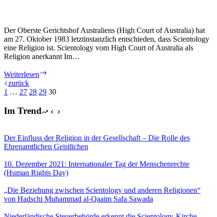
Der Oberste Gerichtshof Australiens (High Court of Australia) hat
am 27. Oktober 1983 letztinstanzlich entschieden, dass Scientology
eine Religion ist. Scientology vom High Court of Australia als
Religion anerkannt Im…
Höchste
Weiterlesen
Gericht
zurück
Australiens:
1
…
27
28
29
30
Scientology
ist
Im Trend
eine
Religion
–
Der Einfluss der Religion in der Gesellschaft – Die Rolle des
Gericht
Ehrenamtlichen Geistlichen
definiert
Religion
10. Dezember 2021: Internationaler Tag der Menschenrechte
neu
(Human Rights Day)
„Die Beziehung zwischen Scientology und anderen Religionen“
von Hadschi Muhammad al-Qaaim Safa Sawada
Niederländische Steuerbehörde erkennt die Scientology-Kirche