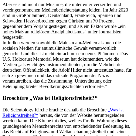
Aber es sind nicht nur Muslime, die unter einer verzerrten und
voreingenommenen Medienberichterstattung leiden. Im Jahr 2020
sind in Großbritannien, Deutschland, Frankreich, Spanien und
Schweden Hassverbrechen gegen Christen um 70 Prozent
gegenüber dem Vorjahr gestiegen, und als ein Faktor wurde „ein
hohes Maß an religiösem Analphabetismus“ unter Journalisten
festgestellt.
In Indien werden sowohl die Mainstream-Medien als auch die
sozialen Medien für antimuslimische Gewalt verantwortlich
gemacht. Und dies ist nicht einfach nur ein neues Phänomen. Das
U.S. Holocaust Memorial Museum hat dokumentiert, wie die
Medien „als wichtiges Instrument dienten, um die Mehrheit der
deutschen Öffentlichkeit, die Adolf Hitler nicht unterstützt hatte, für
sich zu gewinnen und das radikale Programm der Nazis
voranzutreiben, das die Zustimmung, Unterstützung oder
Beteiligung breiter Bevölkerungsschichten erforderte.“
Broschüre „Was ist Religionsfreiheit?“
Die Scientology Kirche brachte deshalb die Broschüre
„Was ist
Religionsfreiheit?“
heraus, die von der Website heruntergeladen
werden kann. Die Kirche tut dies, weil es für die Wahrung dieses
grundlegenden Menschenrechts von entscheidender Bedeutung ist,
das Recht auf Religions- und Weltanschauungsfreiheit und seine