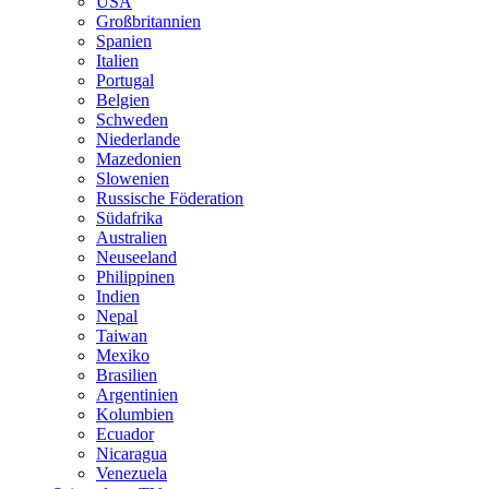
USA
Großbritannien
Spanien
Italien
Portugal
Belgien
Schweden
Niederlande
Mazedonien
Slowenien
Russische Föderation
Südafrika
Australien
Neuseeland
Philippinen
Indien
Nepal
Taiwan
Mexiko
Brasilien
Argentinien
Kolumbien
Ecuador
Nicaragua
Venezuela