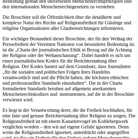
Bedeutung gemäß den universellen Menschenrechtsprinzipien und
den internationalen Menschenrechtsgesetzen zu verstehen.
Die Broschüre soll die Öffentlichkeit über die detaillierte und
komplexe Natur des Rechts auf Religionsfreiheit für Gläubige und
religiöse Organisationen aller Glaubensrichtungen informieren.
Ein wichtiger Bestandteil dieser Broschüre, der für den Welttag der
Pressefreiheit der Vereinten Nationen von besonderer Bedeutung ist,
ist die „Charta der journalistischen Ethik in Bezug auf die Achtung
der Religion oder der Weltanschauung“. Dabei handelt es sich um
einen journalistischen Kodex für die Berichterstattung über
Religion. Der Kodex basiert auf dem Grundsatz, dass Journalisten
„für die sozialen und politischen Folgen ihres Handelns
verantwortlich sind und die Pflicht haben, die höchsten ethischen
und professionellen Standards einzuhalten“. Die in der Charta
formulierten Standards beruhen auf allgemein anerkannten
Menschenrechtskodizes und -instrumenten, auf die in der Broschüre
verwiesen wird.
Es liegt in der Verantwortung derer, die die Freiheit hochhalten, für
eine faire und genaue Berichterstattung über Religion zu sorgen. Die
Religionsfreiheit ist mit einem Kanarienvogel im Kohlebergwerk
verglichen worden – den wir auf eigene Gefahr ignorieren. Denn
wenn die Religionsfreiheit ignoriert, unterdrückt oder angegriffen
wird, ist dies ein Vorbote für den Verlust anderer Menschenrechte.