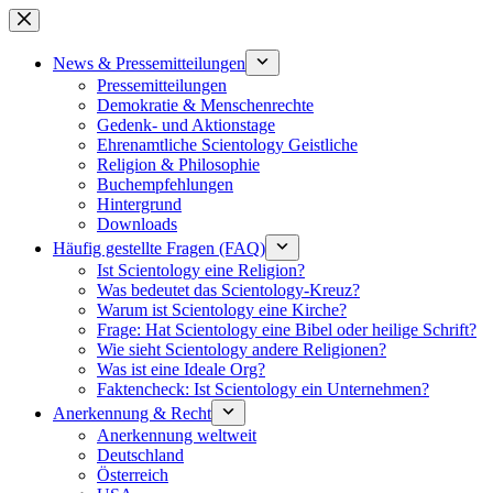
Zum
Inhalt
springen
News & Pressemitteilungen
Pressemitteilungen
Demokratie & Menschenrechte
Gedenk- und Aktionstage
Ehrenamtliche Scientology Geistliche
Religion & Philosophie
Buchempfehlungen
Hintergrund
Downloads
Häufig gestellte Fragen (FAQ)
Ist Scientology eine Religion?
Was bedeutet das Scientology-Kreuz?
Warum ist Scientology eine Kirche?
Frage: Hat Scientology eine Bibel oder heilige Schrift?
Wie sieht Scientology andere Religionen?
Was ist eine Ideale Org?
Faktencheck: Ist Scientology ein Unternehmen?
Anerkennung & Recht
Anerkennung weltweit
Deutschland
Österreich