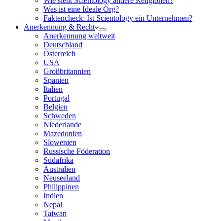
Wie sieht Scientology andere Religionen?
Was ist eine Ideale Org?
Faktencheck: Ist Scientology ein Unternehmen?
Anerkennung & Recht
Anerkennung weltweit
Deutschland
Österreich
USA
Großbritannien
Spanien
Italien
Portugal
Belgien
Schweden
Niederlande
Mazedonien
Slowenien
Russische Föderation
Südafrika
Australien
Neuseeland
Philippinen
Indien
Nepal
Taiwan