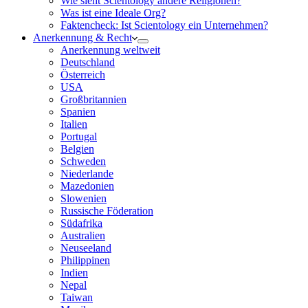
Wie sieht Scientology andere Religionen?
Was ist eine Ideale Org?
Faktencheck: Ist Scientology ein Unternehmen?
Anerkennung & Recht
Anerkennung weltweit
Deutschland
Österreich
USA
Großbritannien
Spanien
Italien
Portugal
Belgien
Schweden
Niederlande
Mazedonien
Slowenien
Russische Föderation
Südafrika
Australien
Neuseeland
Philippinen
Indien
Nepal
Taiwan