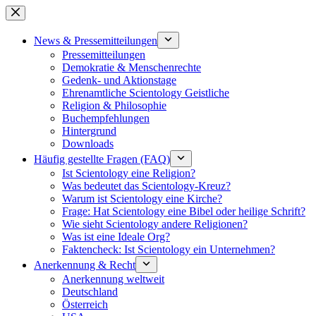
Zum
Inhalt
springen
News & Pressemitteilungen
Pressemitteilungen
Demokratie & Menschenrechte
Gedenk- und Aktionstage
Ehrenamtliche Scientology Geistliche
Religion & Philosophie
Buchempfehlungen
Hintergrund
Downloads
Häufig gestellte Fragen (FAQ)
Ist Scientology eine Religion?
Was bedeutet das Scientology-Kreuz?
Warum ist Scientology eine Kirche?
Frage: Hat Scientology eine Bibel oder heilige Schrift?
Wie sieht Scientology andere Religionen?
Was ist eine Ideale Org?
Faktencheck: Ist Scientology ein Unternehmen?
Anerkennung & Recht
Anerkennung weltweit
Deutschland
Österreich