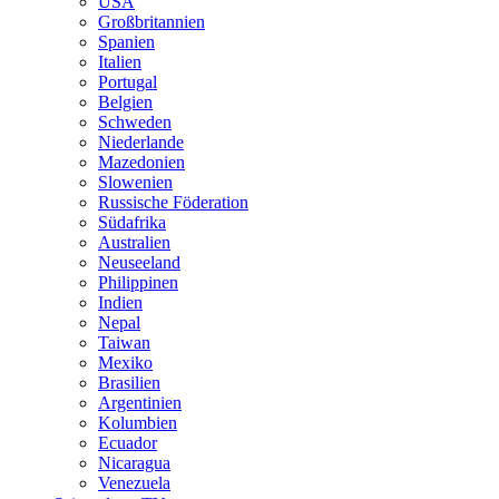
USA
Großbritannien
Spanien
Italien
Portugal
Belgien
Schweden
Niederlande
Mazedonien
Slowenien
Russische Föderation
Südafrika
Australien
Neuseeland
Philippinen
Indien
Nepal
Taiwan
Mexiko
Brasilien
Argentinien
Kolumbien
Ecuador
Nicaragua
Venezuela